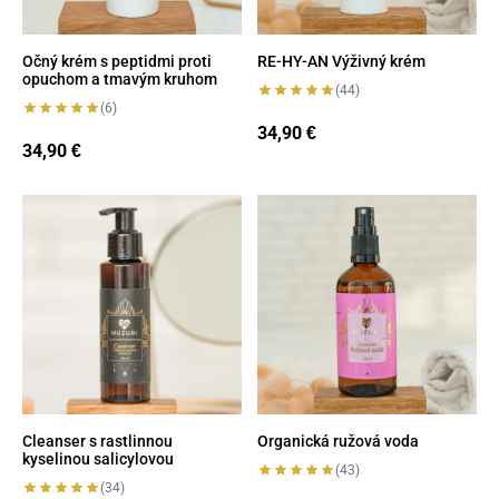
Očný krém s peptidmi proti
RE-HY-AN Výživný krém
opuchom a tmavým kruhom
(44)
(6)
34,90
€
34,90
€
Cleanser s rastlinnou kyselinou salicylovou
Organická ružová voda
Cleanser s rastlinnou
Organická ružová voda
kyselinou salicylovou
(43)
(34)