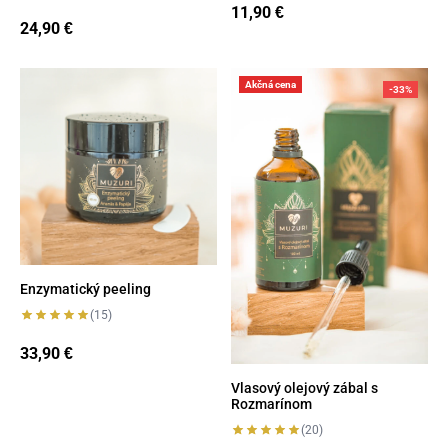
11,90
€
24,90
€
Enzymatický peeling
Vlasový olejový zábal s Rozm
Akčná cena
-33%
Enzymatický peeling
(15)
33,90
€
Vlasový olejový zábal s
Rozmarínom
(20)