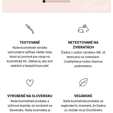
Muzuri.sk
TESTOVANÉ
NETESTOVANÉ NA
ZVIERATÁCH
Naše kozmetické výrobky
samozrejme spĺňajú všetky testy,
Žiadny z našich výrobkov NIE JE
ktoré sú povinné pre vstup na
testovaný na zvieratách.
kozmetický trh. Základ je, aby boli
Crueltyfree je našou hlavnou
stabilné a bezpečné pre pleť.
podmienkou.
VYROBENÉ NA SLOVENSKU
VEGÁNSKE
Naše kozmetické produkty a
Naše kozmetické produkty sú
výživové doplnky sú vyrobené na
vegánske-čo znamená, že žiadna
Slovensku. Naša kozmetika je
zo zložiek nie je živočíšneho