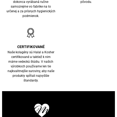
dokonca vyrábaná ručne-
pôvodu.
samozrejme vo fabrike na to
určenej a za prísnych hygienických
podmienok.
CERTIFIKOVANÉ
Naše kolagény sú Halal a Kosher
certifikované a taktiež k nim
máme vedeckú štúdiu. V našich
výrobkoch používame len tie
najkvalitnejšie suroviny, aby naše
produkty spĺňali najvyššie
štandardy.