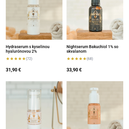
Hydraserum s kyselinou
Nightserum Bakuchiol 1% so
hyalurónovou 2%
skvalanom
(72)
(68)
31,90
33,90
€
€
Očný krém s peptidmi proti opuchom a tmavým kruhom
RE-HY-AN Výživný krém