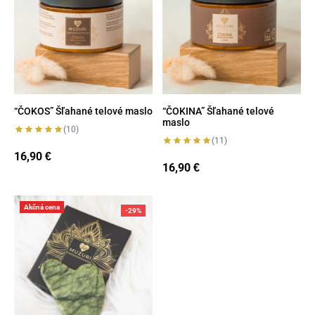
“ČOKOS” Šľahané telové maslo
“ČOKINA” Šľahané telové
maslo
(10)
(11)
16,90
€
16,90
€
Gua-sha
Akčná cena
-29%