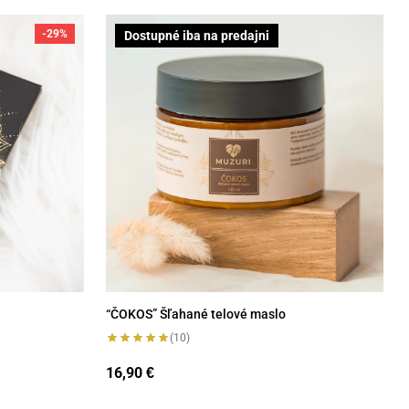
“ČOKOS” Šľahané telové maslo
-29%
Dostupné iba na predajni
“ČOKOS” Šľahané telové maslo
(10)
16,90
€