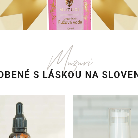
Muzuri
OBENÉ S LÁSKOU NA SLOVE
Bakuchiol 1% so skvalanom
Očný krém s peptidmi proti 