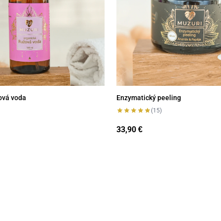
ová voda
Enzymatický peeling
(15)
33,90
€