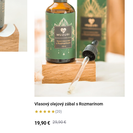
Vlasový olejový zábal s Rozmarínom
(20)
29,90
€
19,90
€