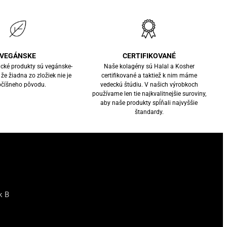
VEGÁNSKE
CERTIFIKOVANÉ
cké produkty sú vegánske-
Naše kolagény sú Halal a Kosher
e žiadna zo zložiek nie je
certifikované a taktiež k nim máme
očíšneho pôvodu.
vedeckú štúdiu. V našich výrobkoch
používame len tie najkvalitnejšie suroviny,
aby naše produkty spĺňali najvyššie
štandardy.
k B