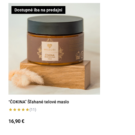
“ČOKINA” Šľahané telové maslo
Dostupné iba na predajni
“ČOKINA” Šľahané telové maslo
(11)
16,90
€