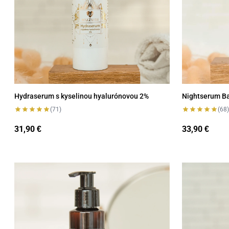
Hydraserum s kyselinou hyalurónovou 2%
Nightserum Ba
(71)
(68)
31,90
33,90
€
€
Cleanser s rastlinnou kyselinou salicylovou
Organická r