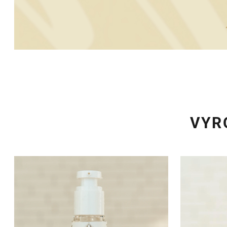
VYR
Hydraserum s kyselinou hyalurónovou 2%
Nightserum 