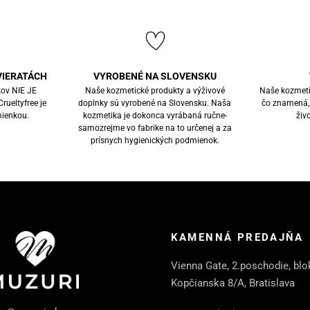
VIERATÁCH
VYROBENÉ NA SLOVENSKU
kov NIE JE
Naše kozmetické produkty a výživové
Naše kozmeti
rueltyfree je
doplnky sú vyrobené na Slovensku. Naša
čo znamená, ž
ienkou.
kozmetika je dokonca vyrábaná ručne-
živ
samozrejme vo fabrike na to určenej a za
prísnych hygienických podmienok.
KAMENNÁ PREDAJŇA
Vienna Gate, 2.poschodie, blo
Kopčianska 8/A, Bratislava