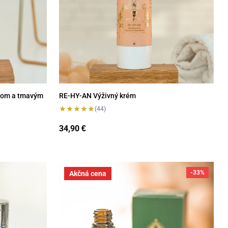
chom a tmavým
RE-HY-AN Výživný krém
(44)
34,90
€
Vlasový olejový zábal s Rozmarínom
-33%
Akčná cena