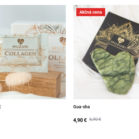
RE
Gua-sha
Akčná cena
E
Gua-sha
6,90
€
4,90
€