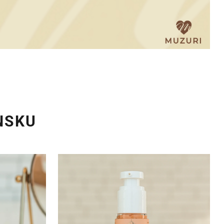
NSKU
opuchom a tmavým kruhom
RE-HY-AN Výživný krém