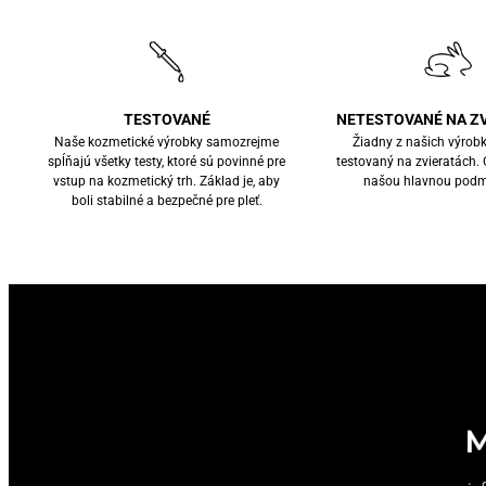
TESTOVANÉ
NETESTOVANÉ NA Z
Naše kozmetické výrobky samozrejme
Žiadny z našich výrob
spĺňajú všetky testy, ktoré sú povinné pre
testovaný na zvieratách. C
vstup na kozmetický trh. Základ je, aby
našou hlavnou podm
boli stabilné a bezpečné pre pleť.