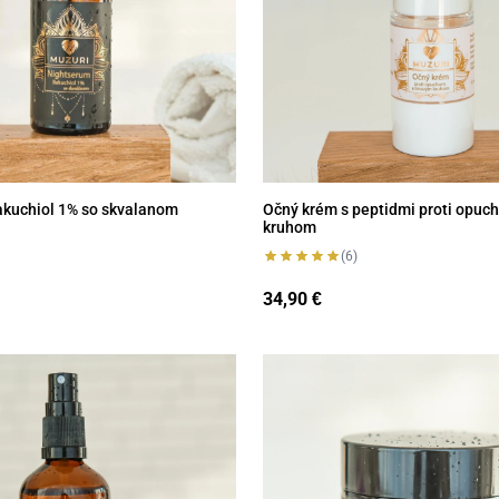
kuchiol 1% so skvalanom
Očný krém s peptidmi proti opu
kruhom
(6)
34,90
€
užová voda
Enzymatický peeling